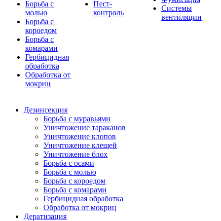
Борьба с
Пест-
Системы
молью
контроль
вентиляции
Борьба с
короедом
Борьба с
комарами
Гербицидная
обработка
Обработка от
мокриц
Дезинсекция
Борьба с муравьями
Уничтожение тараканов
Уничтожение клопов
Уничтожение клещей
Уничтожение блох
Борьба с осами
Борьба с молью
Борьба с короедом
Борьба с комарами
Гербицидная обработка
Обработка от мокриц
Дератизация