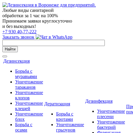
Любые виды санитарной
обработки за 1 час на 100%
Принимаем заявки круглосуточно
и без выходных!
+7 930 40-77-222
Заказать звонок
Найти
Дезинсекция
Борьба с
муравьями
Уничтожение
тараканов
Уничтожение
клопов
Дезинфекция
Уничтожение
Дератизация
Пр
клещей
Уничтожение
по
Уничтожение
Борьба с
плесени
блох
кротами
Уничтожение
Борьба с
Уничтожение
бактерий
осами
грызунов
Фумигация