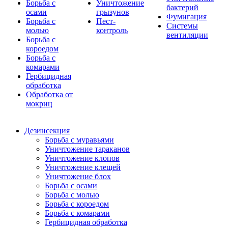
Борьба с
Уничтожение
бактерий
осами
грызунов
Фумигация
Борьба с
Пест-
Системы
молью
контроль
вентиляции
Борьба с
короедом
Борьба с
комарами
Гербицидная
обработка
Обработка от
мокриц
Дезинсекция
Борьба с муравьями
Уничтожение тараканов
Уничтожение клопов
Уничтожение клещей
Уничтожение блох
Борьба с осами
Борьба с молью
Борьба с короедом
Борьба с комарами
Гербицидная обработка