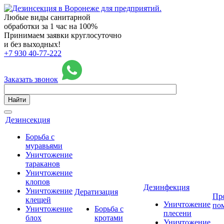
Любые виды санитарной
обработки за 1 час на 100%
Принимаем заявки круглосуточно
и без выходных!
+7 930 40-77-222
Заказать звонок
Найти
Дезинсекция
Борьба с
муравьями
Уничтожение
тараканов
Уничтожение
клопов
Дезинфекция
Уничтожение
Дератизация
Пр
клещей
Уничтожение
по
Уничтожение
Борьба с
плесени
блох
кротами
Уничтожение