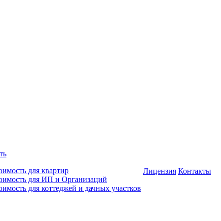
ть
оимость для квартир
Лицензия
Контакты
оимость для ИП и Организаций
оимость для коттеджей и дачных участков