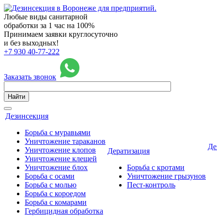
Любые виды санитарной
обработки за 1 час на 100%
Принимаем заявки круглосуточно
и без выходных!
+7 930 40-77-222
Заказать звонок
Найти
Дезинсекция
Борьба с муравьями
Уничтожение тараканов
Де
Уничтожение клопов
Дератизация
Уничтожение клещей
Уничтожение блох
Борьба с кротами
Борьба с осами
Уничтожение грызунов
Борьба с молью
Пест-контроль
Борьба с короедом
Борьба с комарами
Гербицидная обработка