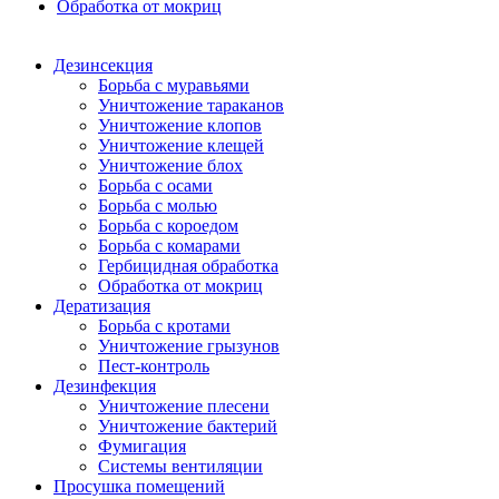
Обработка от мокриц
Дезинсекция
Борьба с муравьями
Уничтожение тараканов
Уничтожение клопов
Уничтожение клещей
Уничтожение блох
Борьба с осами
Борьба с молью
Борьба с короедом
Борьба с комарами
Гербицидная обработка
Обработка от мокриц
Дератизация
Борьба с кротами
Уничтожение грызунов
Пест-контроль
Дезинфекция
Уничтожение плесени
Уничтожение бактерий
Фумигация
Системы вентиляции
Просушка помещений