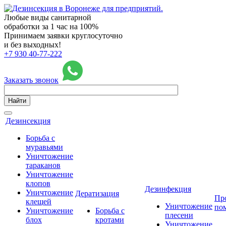
Любые виды санитарной
обработки за 1 час на 100%
Принимаем заявки круглосуточно
и без выходных!
+7 930 40-77-222
Заказать звонок
Найти
Дезинсекция
Борьба с
муравьями
Уничтожение
тараканов
Уничтожение
клопов
Дезинфекция
Уничтожение
Дератизация
Пр
клещей
Уничтожение
по
Уничтожение
Борьба с
плесени
блох
кротами
Уничтожение