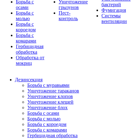
Борьба с
Уничтожение
бактерий
осами
грызунов
Фумигация
Борьба с
Пест-
Системы
молью
контроль
вентиляции
Борьба с
короедом
Борьба с
комарами
Гербицидная
обработка
Обработка от
мокриц
Дезинсекция
Борьба с муравьями
Уничтожение тараканов
Уничтожение клопов
Уничтожение клещей
Уничтожение блох
Борьба с осами
Борьба с молью
Борьба с короедом
Борьба с комарами
Гербицидная обработка