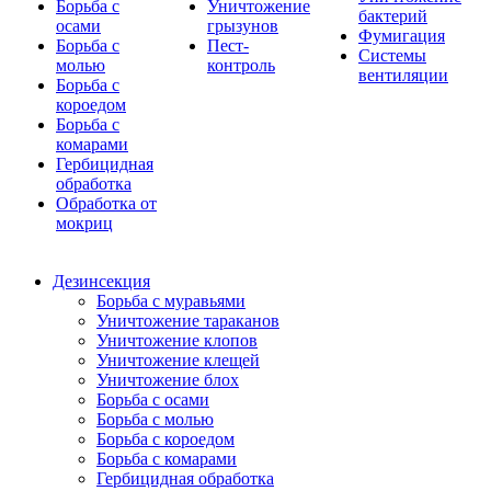
Борьба с
Уничтожение
бактерий
осами
грызунов
Фумигация
Борьба с
Пест-
Системы
молью
контроль
вентиляции
Борьба с
короедом
Борьба с
комарами
Гербицидная
обработка
Обработка от
мокриц
Дезинсекция
Борьба с муравьями
Уничтожение тараканов
Уничтожение клопов
Уничтожение клещей
Уничтожение блох
Борьба с осами
Борьба с молью
Борьба с короедом
Борьба с комарами
Гербицидная обработка