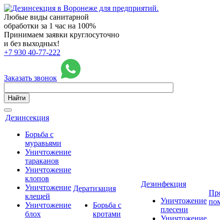
Любые виды санитарной
обработки за 1 час на 100%
Принимаем заявки круглосуточно
и без выходных!
+7 930 40-77-222
Заказать звонок
Найти
Дезинсекция
Борьба с
муравьями
Уничтожение
тараканов
Уничтожение
клопов
Дезинфекция
Уничтожение
Дератизация
Пр
клещей
Уничтожение
по
Уничтожение
Борьба с
плесени
блох
кротами
Уничтожение