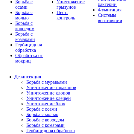
Борьба с
Уничтожение
бактерий
осами
грызунов
Фумигация
Борьба с
Пест-
Системы
молью
контроль
вентиляции
Борьба с
короедом
Борьба с
комарами
Гербицидная
обработка
Обработка от
мокриц
Дезинсекция
Борьба с муравьями
Уничтожение тараканов
Уничтожение клопов
Уничтожение клещей
Уничтожение блох
Борьба с осами
Борьба с молью
Борьба с короедом
Борьба с комарами
Гербицидная обработка