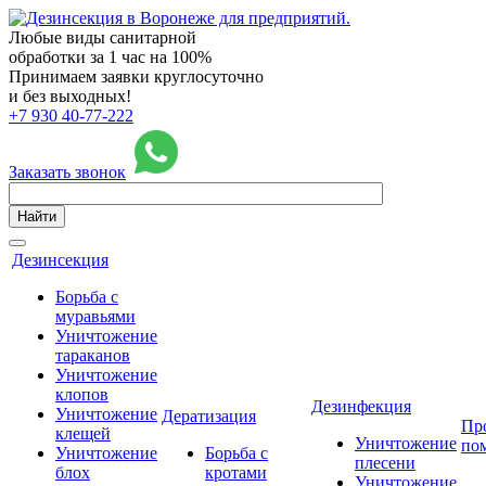
Любые виды санитарной
обработки за 1 час на 100%
Принимаем заявки круглосуточно
и без выходных!
+7 930 40-77-222
Заказать звонок
Найти
Дезинсекция
Борьба с
муравьями
Уничтожение
тараканов
Уничтожение
клопов
Дезинфекция
Уничтожение
Дератизация
Пр
клещей
Уничтожение
по
Уничтожение
Борьба с
плесени
блох
кротами
Уничтожение